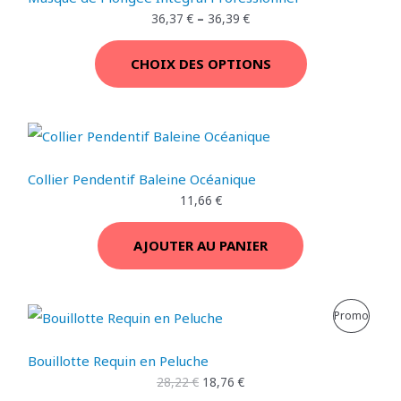
O
36,37
€
–
36,39
€
T
CHOIX DES OPTIONS
I
O
N
Collier Pendentif Baleine Océanique
11,66
€
AJOUTER AU PANIER
L
L
P
Promo
e
e
p
p
R
r
r
Bouillotte Requin en Peluche
i
i
O
28,22
€
18,76
€
x
x