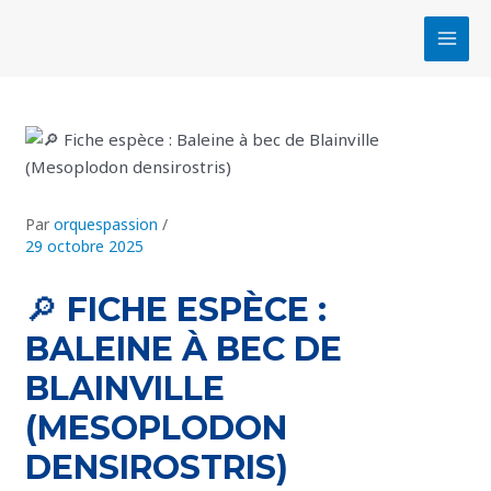
Aller
Navigation
MAI
au
des
MEN
contenu
articles
Par
orquespassion
/
29 octobre 2025
🔎 FICHE ESPÈCE :
BALEINE À BEC DE
BLAINVILLE
(MESOPLODON
DENSIROSTRIS)