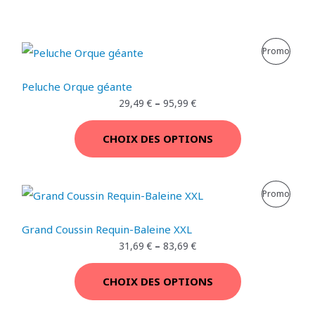
P
Promo
R
Peluche Orque géante
O
29,49
€
–
95,99
€
D
CHOIX DES OPTIONS
U
I
P
Promo
T
R
E
Grand Coussin Requin-Baleine XXL
O
31,69
€
–
83,69
€
N
D
P
CHOIX DES OPTIONS
U
R