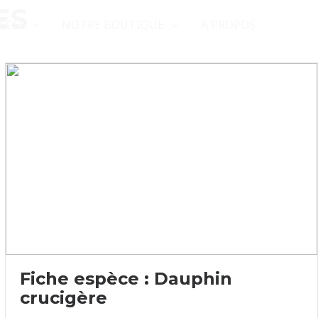
ES
ÈCES
NOTRE BOUTIQUE
A PROPOS
Fiche espèce : Dauphin
crucigère