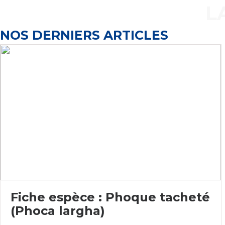
Aller
L
au
contenu
NOS DERNIERS ARTICLES
Fiche espèce : Phoque tacheté
(Phoca largha)