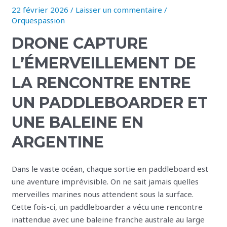
22 février 2026
/
Laisser un commentaire
/
Drone
Orquespassion
capture
l’émerveillement
DRONE CAPTURE
de
L’ÉMERVEILLEMENT DE
la
rencontre
LA RENCONTRE ENTRE
entre
UN PADDLEBOARDER ET
un
paddleboarder
UNE BALEINE EN
et
une
ARGENTINE
baleine
en
Dans le vaste océan, chaque sortie en paddleboard est
Argentine
une aventure imprévisible. On ne sait jamais quelles
merveilles marines nous attendent sous la surface.
Cette fois-ci, un paddleboarder a vécu une rencontre
inattendue avec une baleine franche australe au large