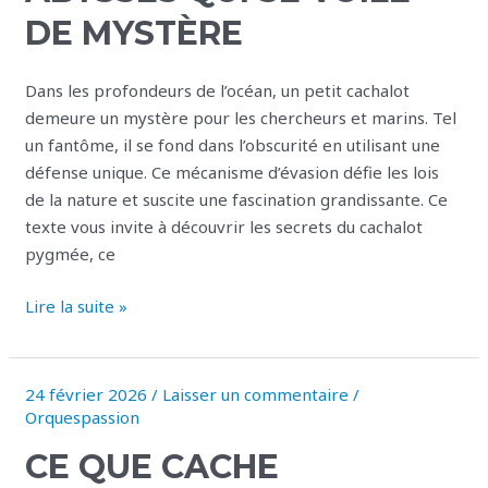
DE MYSTÈRE
abysses
qui
se
Dans les profondeurs de l’océan, un petit cachalot
voile
demeure un mystère pour les chercheurs et marins. Tel
de
un fantôme, il se fond dans l’obscurité en utilisant une
mystère
défense unique. Ce mécanisme d’évasion défie les lois
de la nature et suscite une fascination grandissante. Ce
texte vous invite à découvrir les secrets du cachalot
pygmée, ce
Lire la suite »
24 février 2026
/
Laisser un commentaire
/
Ce
Orquespassion
que
cache
CE QUE CACHE
vraiment