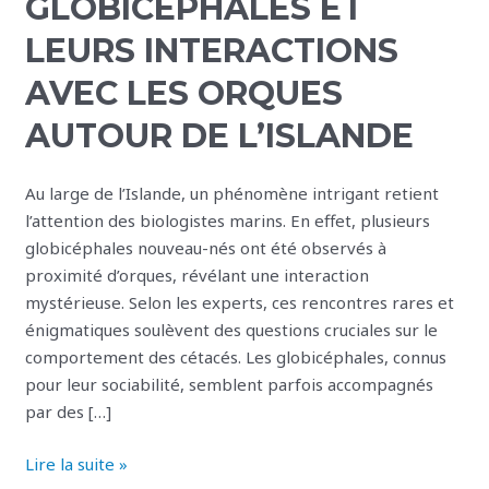
GLOBICÉPHALES ET
globicéphales
LEURS INTERACTIONS
et
leurs
AVEC LES ORQUES
interactions
AUTOUR DE L’ISLANDE
avec
les
orques
Au large de l’Islande, un phénomène intrigant retient
autour
l’attention des biologistes marins. En effet, plusieurs
de
globicéphales nouveau-nés ont été observés à
l’Islande
proximité d’orques, révélant une interaction
mystérieuse. Selon les experts, ces rencontres rares et
énigmatiques soulèvent des questions cruciales sur le
comportement des cétacés. Les globicéphales, connus
pour leur sociabilité, semblent parfois accompagnés
par des […]
Lire la suite »