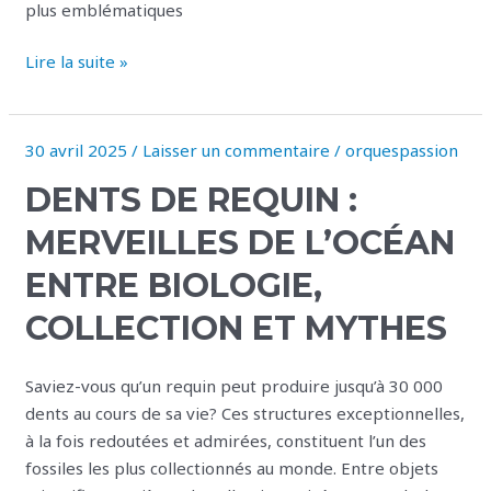
plus emblématiques
Lire la suite »
30 avril 2025
/
Laisser un commentaire
/
orquespassion
Dents
de
DENTS DE REQUIN :
requin
:
MERVEILLES DE L’OCÉAN
merveilles
ENTRE BIOLOGIE,
de
l’océan
COLLECTION ET MYTHES
entre
biologie,
Saviez-vous qu’un requin peut produire jusqu’à 30 000
collection
dents au cours de sa vie? Ces structures exceptionnelles,
et
à la fois redoutées et admirées, constituent l’un des
mythes
fossiles les plus collectionnés au monde. Entre objets