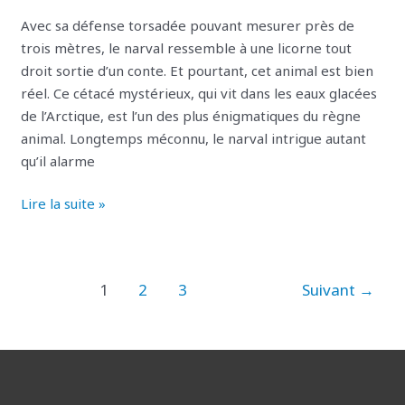
scientifiques
Avec sa défense torsadée pouvant mesurer près de
(et
trois mètres, le narval ressemble à une licorne tout
inquiète
droit sortie d’un conte. Et pourtant, cet animal est bien
les
réel. Ce cétacé mystérieux, qui vit dans les eaux glacées
écologistes)
de l’Arctique, est l’un des plus énigmatiques du règne
animal. Longtemps méconnu, le narval intrigue autant
qu’il alarme
Lire la suite »
1
2
3
Suivant
→