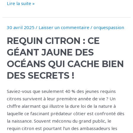
Lire la suite »
30 avril 2025
/
Laisser un commentaire
/
orquespassion
Requin
citron
REQUIN CITRON : CE
:
ce
GÉANT JAUNE DES
géant
OCÉANS QUI CACHE BIEN
jaune
des
DES SECRETS !
océans
qui
Saviez-vous que seulement 40 % des jeunes requins
cache
citrons survivent à leur première année de vie ? Un
bien
chiffre alarmant qui illustre la dure loi de la nature à
des
laquelle ce fascinant prédateur côtier est confronté dès
secrets
la naissance. Souvent méconnu du grand public, le
!
requin citron est pourtant l’un des ambassadeurs les