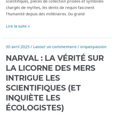
scientifiques, pièces de collection prisées et symboles
chargés de mythes, les dents de requin fascinent
l’humanité depuis des millénaires. Du grand
Lire la suite »
30 avril 2025
/
Laisser un commentaire
/
orquespassion
Narval
:
NARVAL : LA VÉRITÉ SUR
la
vérité
LA LICORNE DES MERS
sur
INTRIGUE LES
la
licorne
SCIENTIFIQUES (ET
des
INQUIÈTE LES
mers
intrigue
ÉCOLOGISTES)
les