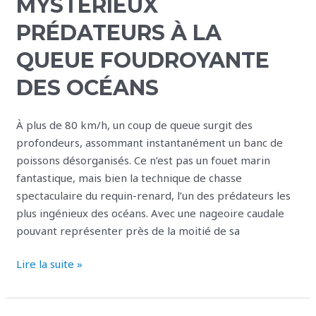
MYSTÉRIEUX
mystérieux
prédateurs
PRÉDATEURS À LA
à
QUEUE FOUDROYANTE
la
queue
DES OCÉANS
foudroyante
des
À plus de 80 km/h, un coup de queue surgit des
océans
profondeurs, assommant instantanément un banc de
poissons désorganisés. Ce n’est pas un fouet marin
fantastique, mais bien la technique de chasse
spectaculaire du requin-renard, l’un des prédateurs les
plus ingénieux des océans. Avec une nageoire caudale
pouvant représenter près de la moitié de sa
Lire la suite »