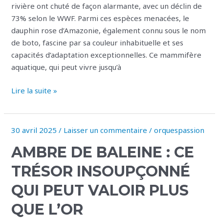
de
rivière ont chuté de façon alarmante, avec un déclin de
nos
73% selon le WWF. Parmi ces espèces menacées, le
rivières
dauphin rose d’Amazonie, également connu sous le nom
de boto, fascine par sa couleur inhabituelle et ses
capacités d’adaptation exceptionnelles. Ce mammifère
aquatique, qui peut vivre jusqu’à
Lire la suite »
30 avril 2025
/
Laisser un commentaire
/
orquespassion
Ambre
de
AMBRE DE BALEINE : CE
baleine
:
TRÉSOR INSOUPÇONNÉ
ce
QUI PEUT VALOIR PLUS
trésor
insoupçonné
QUE L’OR
qui