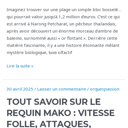
peut
Imaginez trouver sur une plage un simple bloc bosselé…
valoir
qui pourrait valoir jusqu’à 1,2 million d’euros. C’est ce qui
plus
est arrivé à Narong Petcharat, un pêcheur thaïlandais,
que
après avoir découvert un énorme morceau d’ambre de
l’or
baleine, surnommé aussi « or flottant ». Derrière cette
matière fascinante, il y a une histoire étonnante mêlant
mystère biologique, luxe olfactif
Lire la suite »
30 avril 2025
/
Laisser un commentaire
/
orquespassion
Tout
savoir
TOUT SAVOIR SUR LE
sur
le
REQUIN MAKO : VITESSE
requin
FOLLE, ATTAQUES,
mako