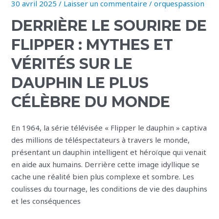
30 avril 2025
/
Laisser un commentaire
/
orquespassion
Derrière
le
DERRIÈRE LE SOURIRE DE
sourire
de
FLIPPER : MYTHES ET
Flipper
VÉRITÉS SUR LE
:
mythes
DAUPHIN LE PLUS
et
CÉLÈBRE DU MONDE
vérités
sur
le
En 1964, la série télévisée « Flipper le dauphin » captiva
dauphin
des millions de téléspectateurs à travers le monde,
le
présentant un dauphin intelligent et héroïque qui venait
plus
en aide aux humains. Derrière cette image idyllique se
célèbre
cache une réalité bien plus complexe et sombre. Les
du
coulisses du tournage, les conditions de vie des dauphins
monde
et les conséquences