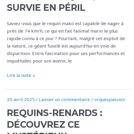
:
SURVIE EN PÉRIL
vitesse
folle,
Saviez-vous que le requin mako est capable de nager à
attaques,
près de 74 km/h, ce qui en fait l’animal marin le plus
survie
rapide connu à ce jour ? Pourtant, malgré cet exploit de
en
la nature, ce géant fuselé est aujourd’hui en voie de
péril
disparition. Entre fascination pour ses performances et
inquiétudes pour son avenir, le
Lire la suite »
30 avril 2025
/
Laisser un commentaire
/
orquespassion
Requins-
renards
REQUINS-RENARDS :
:
Découvrez
DÉCOUVREZ CE
ce