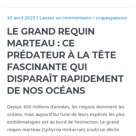
30 avril 2025
/
Laisser un commentaire
/
orquespassion
Le
grand
LE GRAND REQUIN
requin
marteau
MARTEAU : CE
:
PRÉDATEUR À LA TÊTE
ce
prédateur
FASCINANTE QUI
à
DISPARAÎT RAPIDEMENT
la
tête
DE NOS OCÉANS
fascinante
qui
Depuis 450 millions d’années, les requins dominent les
disparaît
océans, mais aujourd’hui l’une de leurs espèces les plus
rapidement
emblématiques est au bord de l’extinction. Le grand
de
requin marteau (Sphyrna mokarran) a subi un déclin
nos