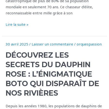
catastrophique de plus de 80% de sa population
océans
mondiale en seulement 70 ans. Ce chasseur d’élite,
reconnaissable entre mille grâce à son
Lire la suite »
30 avril 2025
/
Laisser un commentaire
/
orquespassion
Découvrez
les
DÉCOUVREZ LES
secrets
du
SECRETS DU DAUPHIN
dauphin
ROSE : L’ÉNIGMATIQUE
rose
:
BOTO QUI DISPARAÎT DE
l’énigmatique
NOS RIVIÈRES
boto
qui
disparaît
Depuis les années 1980, les populations de dauphins de