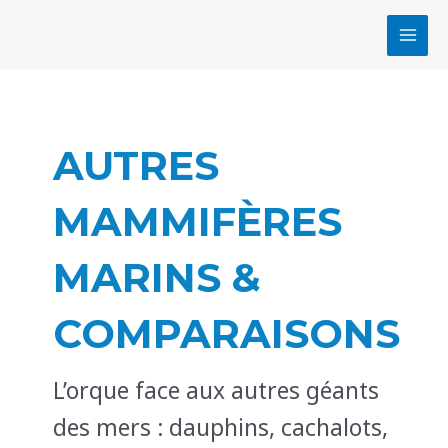
Aller
Pagination
MAI
au
d’article
MEN
contenu
AUTRES
MAMMIFÈRES
MARINS &
COMPARAISONS
L’orque face aux autres géants
des mers : dauphins, cachalots,