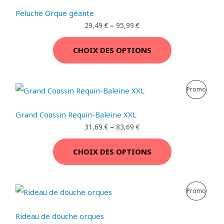
R
Peluche Orque géante
O
29,49
€
–
95,99
€
D
CHOIX DES OPTIONS
U
I
P
Promo
T
R
E
Grand Coussin Requin-Baleine XXL
O
31,69
€
–
83,69
€
N
D
P
CHOIX DES OPTIONS
U
R
I
O
P
Promo
T
M
R
E
Rideau de douche orques
O