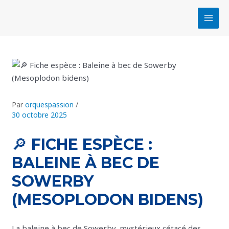
Aller
Navigation
MAI
au
des
MEN
contenu
articles
Par
orquespassion
/
30 octobre 2025
🔎 FICHE ESPÈCE :
BALEINE À BEC DE
SOWERBY
(MESOPLODON BIDENS)
La baleine à bec de Sowerby, mystérieux cétacé des