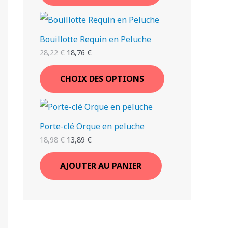
Bouillotte Requin en Peluche
28,22
€
18,76
€
CHOIX DES OPTIONS
Porte-clé Orque en peluche
18,98
€
13,89
€
AJOUTER AU PANIER