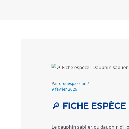
Aller
Navigation
au
des
contenu
articles
Par
orquespassion
/
9 février 2026
🔎 FICHE ESPÈCE
Le dauphin sablier, ou dauphin d’Hou