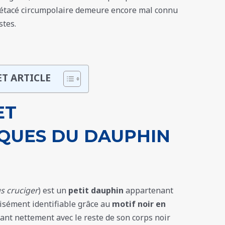
 cétacé circumpolaire demeure encore mal connu
stes.
ET ARTICLE
ET
IQUES DU DAUPHIN
 cruciger
) est un
petit dauphin
appartenant
 aisément identifiable grâce au
motif noir en
tant nettement avec le reste de son corps noir