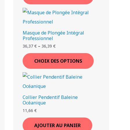
Masque de Plongée Intégral
Professionnel
36,37
€
–
36,39
€
CHOIX DES OPTIONS
Collier Pendentif Baleine
Océanique
11,66
€
AJOUTER AU PANIER