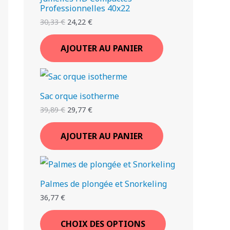
Professionnelles 40x22
30,33
€
24,22
€
AJOUTER AU PANIER
Sac orque isotherme
39,89
€
29,77
€
AJOUTER AU PANIER
Palmes de plongée et Snorkeling
36,77
€
CHOIX DES OPTIONS