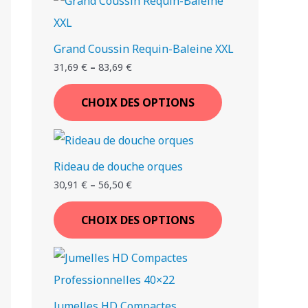
€
€
€
€
.
.
.
.
Grand Coussin Requin-Baleine XXL
T
T
T
T
T
T
T
31,69
€
–
83,69
€
I
I
I
I
I
I
I
CHOIX DES OPTIONS
Rideau de douche orques
30,91
€
–
56,50
€
CHOIX DES OPTIONS
Jumelles HD Compactes