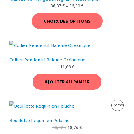
O
36,37
€
–
36,39
€
T
CHOIX DES OPTIONS
I
O
N
Collier Pendentif Baleine Océanique
11,66
€
AJOUTER AU PANIER
L
L
P
Promo
e
e
p
p
R
r
r
Bouillotte Requin en Peluche
i
i
O
28,22
€
18,76
€
x
x
i
a