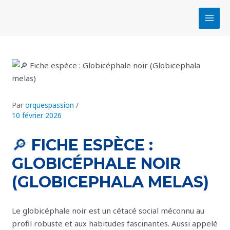
Aller
Navigation
MAI
au
des
MEN
contenu
articles
Par
orquespassion
/
10 février 2026
🔎 FICHE ESPÈCE :
GLOBICÉPHALE NOIR
(GLOBICEPHALA MELAS)
Le globicéphale noir est un cétacé social méconnu au
profil robuste et aux habitudes fascinantes. Aussi appelé