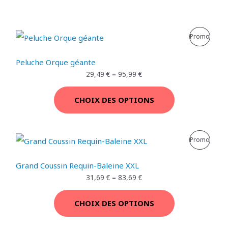
P
Promo
R
Peluche Orque géante
O
29,49
€
–
95,99
€
D
CHOIX DES OPTIONS
U
I
P
Promo
T
R
E
Grand Coussin Requin-Baleine XXL
O
31,69
€
–
83,69
€
N
D
P
CHOIX DES OPTIONS
U
R