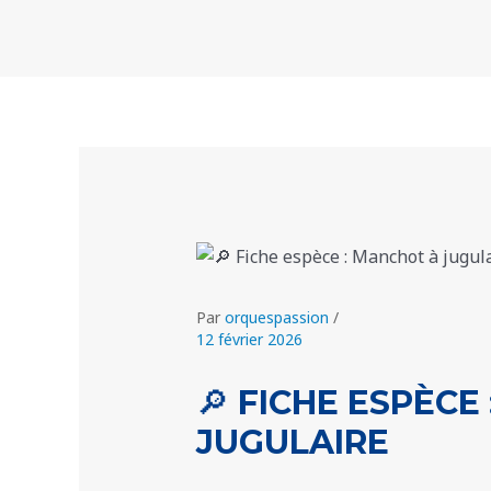
Aller
Navigation
au
des
contenu
articles
Par
orquespassion
/
12 février 2026
🔎 FICHE ESPÈCE
JUGULAIRE