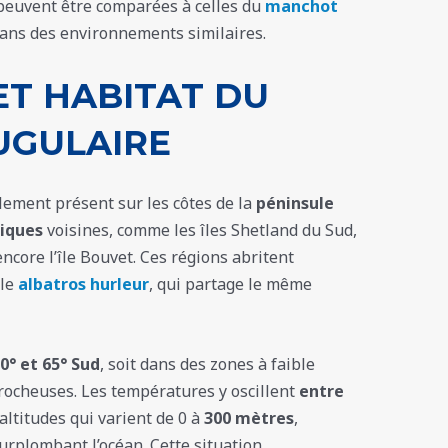
 peuvent être comparées à celles du
manchot
dans des environnements similaires.
ET HABITAT DU
UGULAIRE
lement présent sur les côtes de la
péninsule
tiques
voisines, comme les îles Shetland du Sud,
 encore l’île Bouvet. Ces régions abritent
 le
albatros hurleur
, qui partage le même
0° et 65° Sud
, soit dans des zones à faible
rocheuses. Les températures y oscillent
entre
s altitudes qui varient de 0 à
300 mètres
,
urplombant l’océan. Cette situation