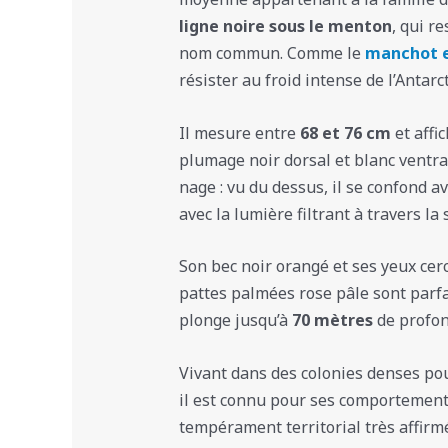
ligne noire sous le menton
, qui r
nom commun. Comme le
manchot 
résister au froid intense de l’Antarc
Il mesure entre
68 et 76 cm
et affi
plumage noir dorsal et blanc ventral
nage : vu du dessus, il se confond av
avec la lumière filtrant à travers la 
Son bec noir orangé et ses yeux cer
pattes palmées rose pâle sont parfa
plonge jusqu’à
70 mètres
de profon
Vivant dans des colonies denses p
il est connu pour ses comportement
tempérament territorial très affirm