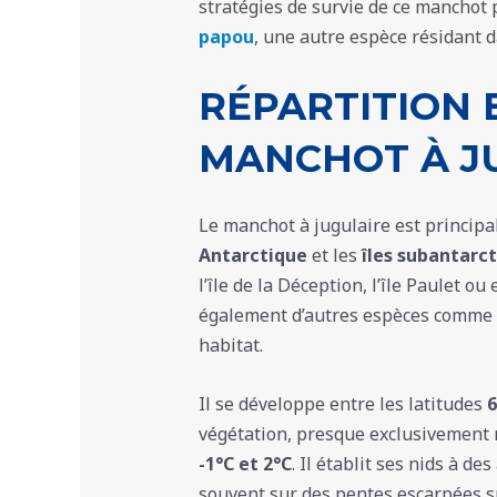
stratégies de survie de ce manchot
papou
, une autre espèce résidant 
RÉPARTITION 
MANCHOT À J
Le manchot à jugulaire est principa
Antarctique
et les
îles subantarc
l’île de la Déception, l’île Paulet ou
également d’autres espèces comme
habitat.
Il se développe entre les latitudes
6
végétation, presque exclusivement 
-1°C et 2°C
. Il établit ses nids à de
souvent sur des pentes escarpées s