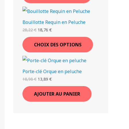
Bouillotte Requin en Peluche
28,22
€
18,76
€
CHOIX DES OPTIONS
Porte-clé Orque en peluche
18,98
€
13,89
€
AJOUTER AU PANIER