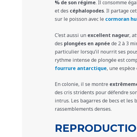
% de son régime
. Il consomme ég
et des
céphalopodes
. Il partage c
sur le poisson avec le
cormoran h
C’est aussi un
excellent nageur
, a
des
plongées en apnée
de 2 à 3 min
particulier lorsqu’il nourrit ses po
rythme intense de plongée est comp
fourrure antarctique
, une espèce
En colonie, il se montre
extrêmeme
des cris stridents pour défendre son
intrus. Les bagarres de becs et les 
rassemblements denses.
REPRODUCTION