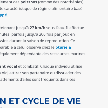
alement des
poissons
(comme des notothénies)
ette caractéristique de régime alimentaire basé
uppé
.
tteignant jusqu’à
27 km/h
sous l’eau. Il effectue
utes, parfois jusqu’à 200 fois par jour, en
ussins durant la saison de reproduction. Ce
arable à celui observé chez le
otarie à
 également dépendante des ressources marines.
nt vocal
et combatif. Chaque individu utilise
 nid, attirer son partenaire ou dissuader des
battements d’ailes sont fréquents dans ces
 ET CYCLE DE VIE