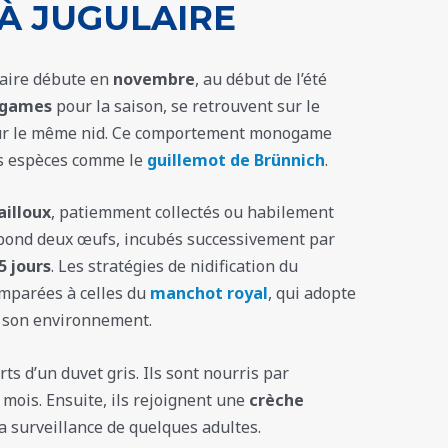
À JUGULAIRE
laire débute en
novembre
, au début de l’été
games
pour la saison, se retrouvent sur le
sur le même nid. Ce comportement monogame
es espèces comme le
guillemot de Brünnich
.
ailloux
, patiemment collectés ou habilement
e pond deux œufs, incubés successivement par
5 jours
. Les stratégies de nidification du
omparées à celles du
manchot royal
, qui adopte
 son environnement.
rts d’un duvet gris. Ils sont nourris par
mois. Ensuite, ils rejoignent une
crèche
a surveillance de quelques adultes.