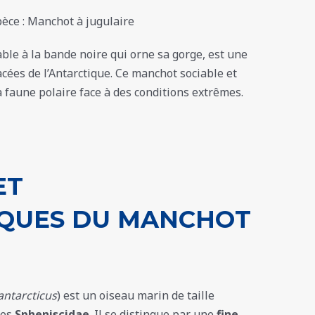
ble à la bande noire qui orne sa gorge, est une
ées de l’Antarctique. Ce manchot sociable et
la faune polaire face à des conditions extrêmes.
ET
IQUES DU MANCHOT
antarcticus
) est un oiseau marin de taille
des
Spheniscidae
. Il se distingue par une
fine