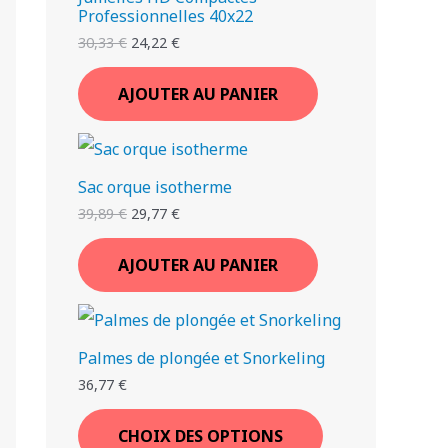
Professionnelles 40x22
30,33
€
24,22
€
AJOUTER AU PANIER
Sac orque isotherme
39,89
€
29,77
€
AJOUTER AU PANIER
Palmes de plongée et Snorkeling
36,77
€
CHOIX DES OPTIONS