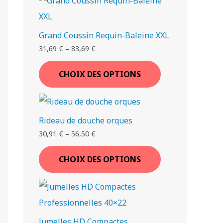
€
€
€
€
.
.
.
.
Grand Coussin Requin-Baleine XXL
T
T
T
T
T
T
T
31,69
€
–
83,69
€
I
I
I
I
I
I
I
CHOIX DES OPTIONS
Rideau de douche orques
30,91
€
–
56,50
€
CHOIX DES OPTIONS
Jumelles HD Compactes