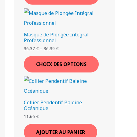
Masque de Plongée Intégral
Professionnel
36,37
€
–
36,39
€
CHOIX DES OPTIONS
Collier Pendentif Baleine
Océanique
11,66
€
AJOUTER AU PANIER