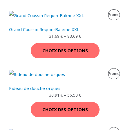
I
P
Promo
T
R
E
Grand Coussin Requin-Baleine XXL
O
31,69
€
–
83,69
€
N
D
P
CHOIX DES OPTIONS
U
R
I
O
P
Promo
T
M
R
E
Rideau de douche orques
O
O
30,91
€
–
56,50
€
N
T
D
P
CHOIX DES OPTIONS
I
U
R
O
I
O