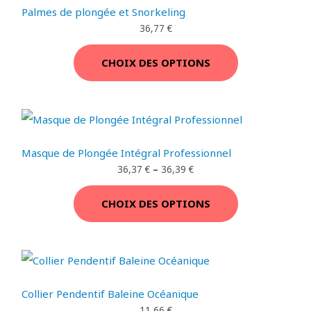
a
.
E
Palmes de plongée et Snorkeling
O
i
:
36,77
€
t
2
N
9
T
:
,
P
CHOIX DES OPTIONS
3
7
I
9
7
R
,
O
8
€
O
9
.
N
M
€
.
Masque de Plongée Intégral Professionnel
O
36,37
€
–
36,39
€
T
CHOIX DES OPTIONS
I
O
N
Collier Pendentif Baleine Océanique
11,66
€