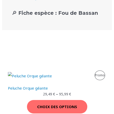
🔎 Fiche espèce : Fou de Bassan
P
Promo
R
Peluche Orque géante
O
29,49
€
–
95,99
€
D
CHOIX DES OPTIONS
U