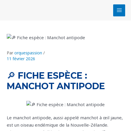
Aller
Navigation
MAI
au
des
MEN
contenu
articles
Par
orquespassion
/
11 février 2026
🔎 FICHE ESPÈCE :
MANCHOT ANTIPODE
Le manchot antipode, aussi appelé manchot à œil jaune,
est un oiseau endémique de la Nouvelle-Zélande.