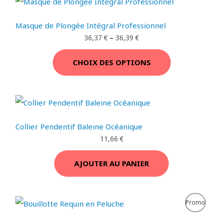
N
M
€
.
Masque de Plongée Intégral Professionnel
O
36,37
€
–
36,39
€
T
CHOIX DES OPTIONS
I
O
N
Collier Pendentif Baleine Océanique
11,66
€
AJOUTER AU PANIER
L
L
P
Promo
e
e
p
p
R