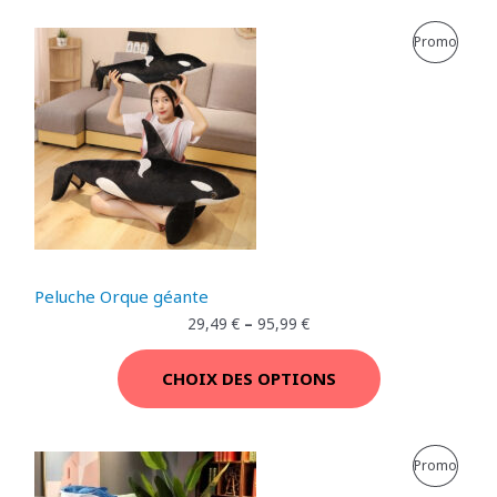
P
Promo
R
O
D
U
I
T
Peluche Orque géante
E
29,49
€
–
95,99
€
N
CHOIX DES OPTIONS
P
R
P
Promo
O