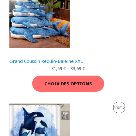
R
M
O
O
D
T
U
I
I
O
T
Grand Coussin Requin-Baleine XXL
N
E
31,69
€
–
83,69
€
N
CHOIX DES OPTIONS
P
R
P
Promo
O
R
M
O
O