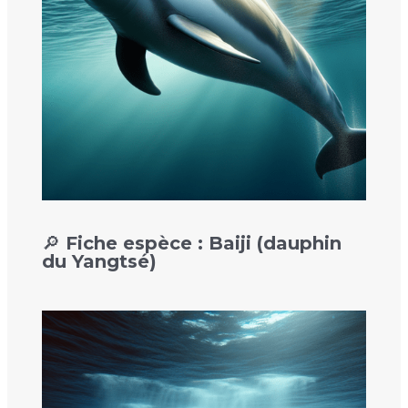
🔎 Fiche espèce : Baiji (dauphin
du Yangtsé)