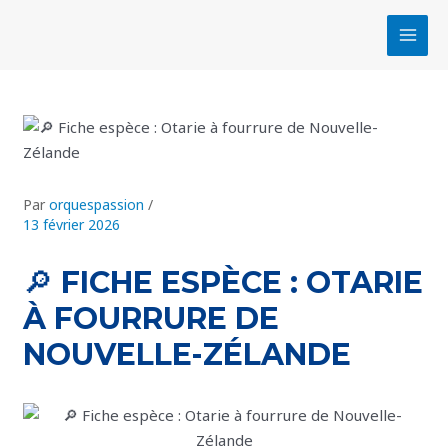
Aller
Navigation
MAI
au
des
MEN
contenu
articles
Par
orquespassion
/
13 février 2026
🔎 FICHE ESPÈCE : OTARIE
À FOURRURE DE
NOUVELLE-ZÉLANDE