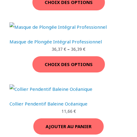
P
CHOIX DES OPTIONS
3
7
I
9
7
R
,
O
8
€
O
9
.
N
M
€
.
Masque de Plongée Intégral Professionnel
O
36,37
€
–
36,39
€
T
CHOIX DES OPTIONS
I
O
N
Collier Pendentif Baleine Océanique
11,66
€
AJOUTER AU PANIER