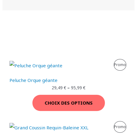
P
Promo
R
Peluche Orque géante
O
29,49
€
–
95,99
€
D
CHOIX DES OPTIONS
U
I
P
Promo
T