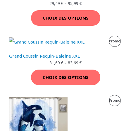
O
29,49
€
–
95,99
€
D
CHOIX DES OPTIONS
U
I
P
Promo
T
R
E
Grand Coussin Requin-Baleine XXL
O
31,69
€
–
83,69
€
N
D
P
CHOIX DES OPTIONS
U
R
I
O
P
Promo
T
M
R
E
O
O
N
T