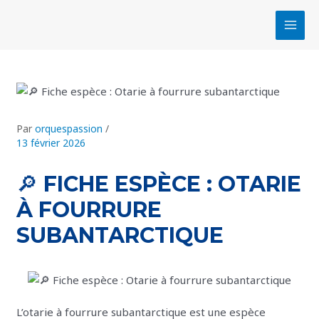
Aller
Navigation
MAI
au
des
MEN
contenu
articles
Par
orquespassion
/
13 février 2026
🔎 FICHE ESPÈCE : OTARIE
À FOURRURE
SUBANTARCTIQUE
L’otarie à fourrure subantarctique est une espèce