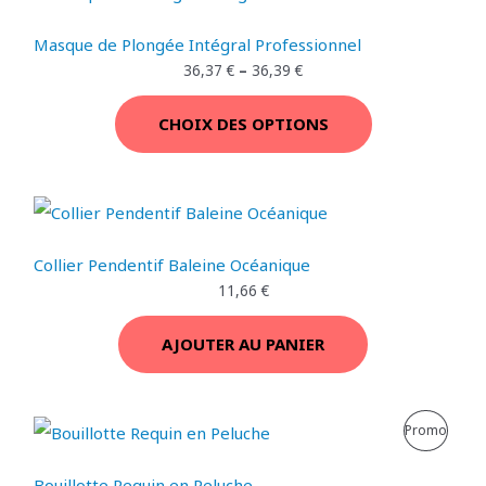
M
€
.
Masque de Plongée Intégral Professionnel
O
36,37
€
–
36,39
€
T
CHOIX DES OPTIONS
I
O
N
Collier Pendentif Baleine Océanique
11,66
€
AJOUTER AU PANIER
L
L
P
Promo
e
e
p
p
R
r
r
Bouillotte Requin en Peluche