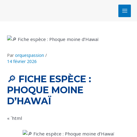
Aller
Navigation
MAI
au
des
MEN
contenu
articles
Par
orquespassion
/
14 février 2026
🔎 FICHE ESPÈCE :
PHOQUE MOINE
D’HAWAÏ
« `html