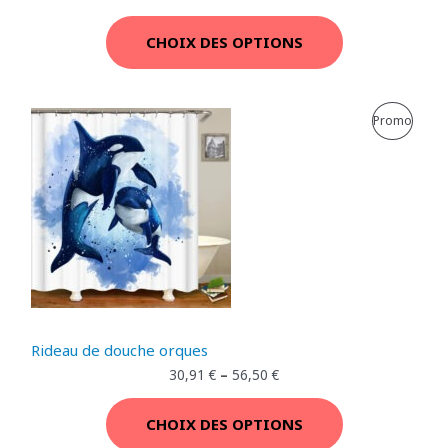
N
CHOIX DES OPTIONS
P
R
P
Promo
O
R
M
O
O
D
T
U
I
I
O
T
Rideau de douche orques
N
E
30,91
€
–
56,50
€
N
CHOIX DES OPTIONS
P