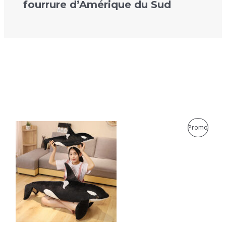
fourrure d’Amérique du Sud
P
Promo
R
O
D
U
I