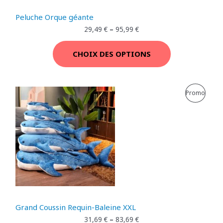
T
Peluche Orque géante
E
29,49
€
–
95,99
€
N
CHOIX DES OPTIONS
P
R
P
Promo
O
R
M
O
O
D
T
U
I
I
O
T
Grand Coussin Requin-Baleine XXL
N
E
31,69
€
–
83,69
€