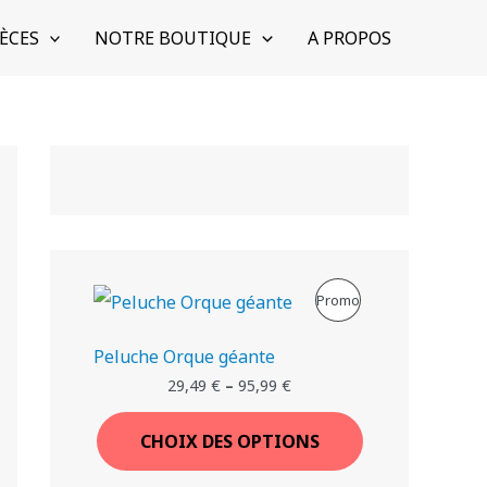
ÈCES
NOTRE BOUTIQUE
A PROPOS
P
Promo
R
Peluche Orque géante
O
29,49
€
–
95,99
€
D
CHOIX DES OPTIONS
U