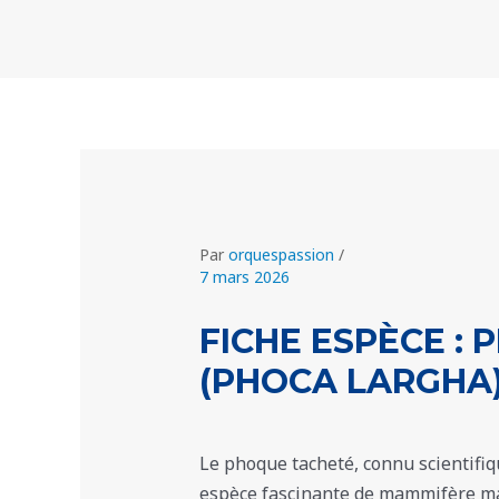
Aller
Navigation
au
des
contenu
articles
Par
orquespassion
/
7 mars 2026
FICHE ESPÈCE :
(PHOCA LARGHA
Le phoque tacheté, connu scientifi
espèce fascinante de mammifère mar