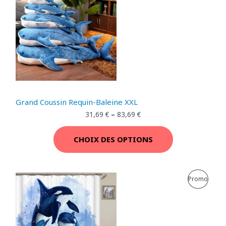
R
M
O
O
D
T
U
I
I
O
T
Grand Coussin Requin-Baleine XXL
N
E
31,69
€
–
83,69
€
N
CHOIX DES OPTIONS
P
R
P
Promo
O
R
M
O
O