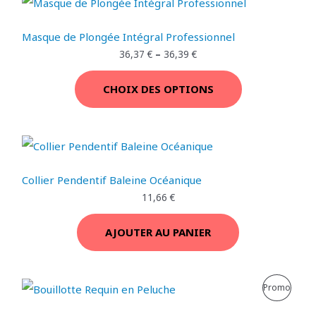
N
M
€
.
Masque de Plongée Intégral Professionnel
O
36,37
€
–
36,39
€
T
CHOIX DES OPTIONS
I
O
N
Collier Pendentif Baleine Océanique
11,66
€
AJOUTER AU PANIER
L
L
P
Promo
e
e
p
p
R