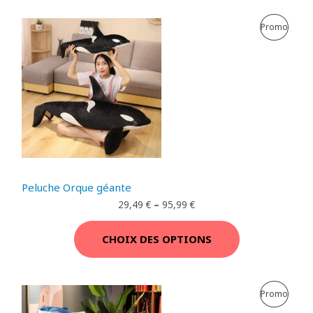
P
Promo
R
O
D
U
I
T
Peluche Orque géante
E
29,49
€
–
95,99
€
N
CHOIX DES OPTIONS
P
R
P
Promo
O