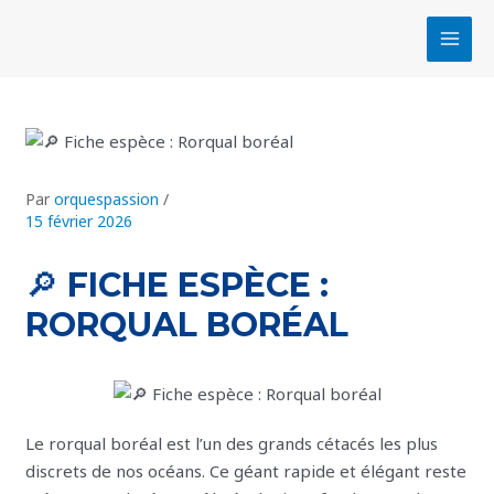
Aller
Navigation
MAI
au
des
MEN
contenu
articles
Par
orquespassion
/
15 février 2026
🔎 FICHE ESPÈCE :
RORQUAL BORÉAL
Le rorqual boréal est l’un des grands cétacés les plus
discrets de nos océans. Ce géant rapide et élégant reste