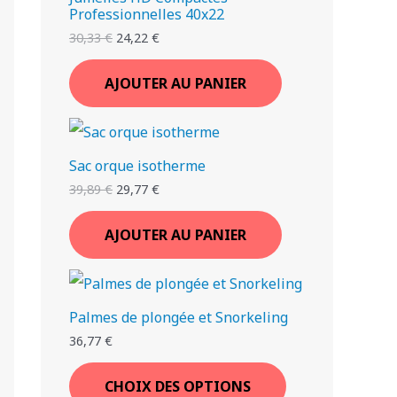
Professionnelles 40x22
30,33
€
24,22
€
AJOUTER AU PANIER
Sac orque isotherme
39,89
€
29,77
€
AJOUTER AU PANIER
Palmes de plongée et Snorkeling
36,77
€
CHOIX DES OPTIONS