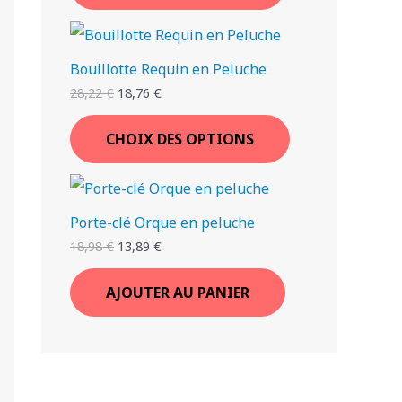
Bouillotte Requin en Peluche
28,22
€
18,76
€
CHOIX DES OPTIONS
Porte-clé Orque en peluche
18,98
€
13,89
€
AJOUTER AU PANIER