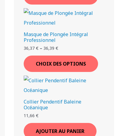
Masque de Plongée Intégral
Professionnel
36,37
€
–
36,39
€
CHOIX DES OPTIONS
Collier Pendentif Baleine
Océanique
11,66
€
AJOUTER AU PANIER