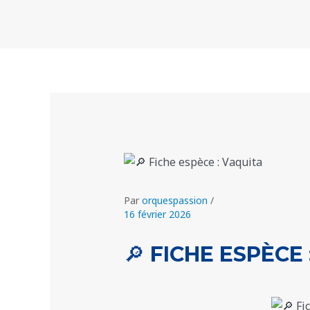
Aller
Navigation
au
des
contenu
articles
Par
orquespassion
/
16 février 2026
🔎 FICHE ESPÈCE