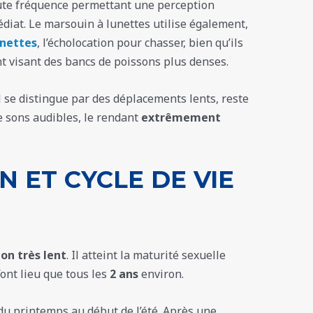
haute fréquence permettant une perception
iat. Le marsouin à lunettes utilise également,
unettes
, l’écholocation pour chasser, bien qu’ils
t visant des bancs de poissons plus denses.
l se distingue par des déplacements lents, reste
e sons audibles, le rendant
extrêmement
 ET CYCLE DE VIE
on très lent
. Il atteint la maturité sexuelle
’ont lieu que tous les
2 ans
environ.
du printemps au début de l’été. Après une