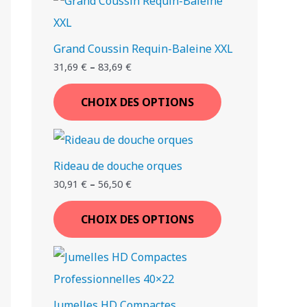
€
€
€
€
.
.
.
.
Grand Coussin Requin-Baleine XXL
T
T
T
T
T
T
T
31,69
€
–
83,69
€
I
I
I
I
I
I
I
CHOIX DES OPTIONS
Rideau de douche orques
30,91
€
–
56,50
€
CHOIX DES OPTIONS
Jumelles HD Compactes