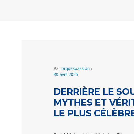
Aller
Navigation
au
des
contenu
articles
Par
orquespassion
/
30 avril 2025
DERRIÈRE LE SOU
MYTHES ET VÉRI
LE PLUS CÉLÈBR