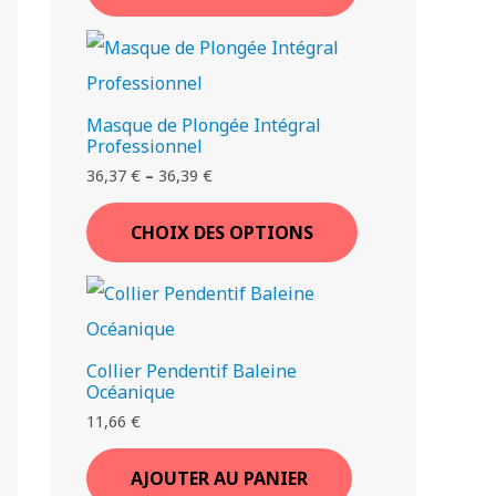
Masque de Plongée Intégral
Professionnel
36,37
€
–
36,39
€
CHOIX DES OPTIONS
Collier Pendentif Baleine
Océanique
11,66
€
AJOUTER AU PANIER