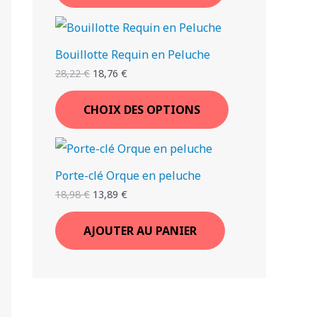
Bouillotte Requin en Peluche
28,22
€
18,76
€
CHOIX DES OPTIONS
Porte-clé Orque en peluche
18,98
€
13,89
€
AJOUTER AU PANIER