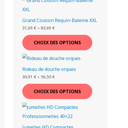
€
€
€
€
.
.
.
.
Grand Coussin Requin-Baleine XXL
T
T
T
T
T
T
T
31,69
€
–
83,69
€
I
I
I
I
I
I
I
CHOIX DES OPTIONS
Rideau de douche orques
30,91
€
–
56,50
€
CHOIX DES OPTIONS
Jumelles HD Compactes