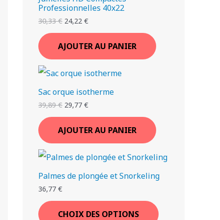
Professionnelles 40x22
30,33
€
24,22
€
AJOUTER AU PANIER
Sac orque isotherme
39,89
€
29,77
€
AJOUTER AU PANIER
Palmes de plongée et Snorkeling
36,77
€
CHOIX DES OPTIONS