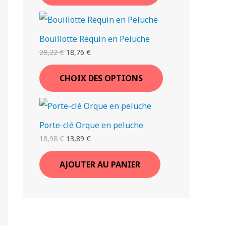
Bouillotte Requin en Peluche
28,22
€
18,76
€
CHOIX DES OPTIONS
Porte-clé Orque en peluche
18,98
€
13,89
€
AJOUTER AU PANIER