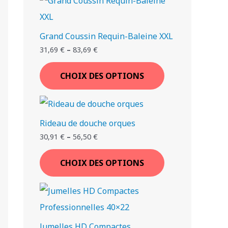
€
€
€
€
.
.
.
.
Grand Coussin Requin-Baleine XXL
T
T
T
T
T
T
T
31,69
€
–
83,69
€
I
I
I
I
I
I
I
CHOIX DES OPTIONS
Rideau de douche orques
30,91
€
–
56,50
€
CHOIX DES OPTIONS
Jumelles HD Compactes