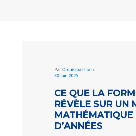
Aller
Navigation
au
des
contenu
articles
Par
Orquespassion
/
30 juin 2025
CE QUE LA FORM
RÉVÈLE SUR UN 
MATHÉMATIQUE V
D’ANNÉES