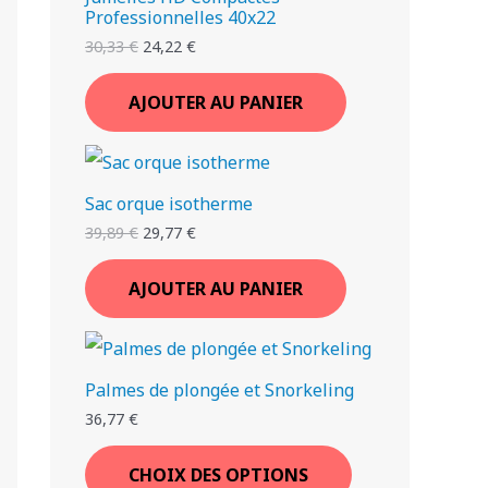
Professionnelles 40x22
30,33
€
24,22
€
AJOUTER AU PANIER
Sac orque isotherme
39,89
€
29,77
€
AJOUTER AU PANIER
Palmes de plongée et Snorkeling
36,77
€
CHOIX DES OPTIONS