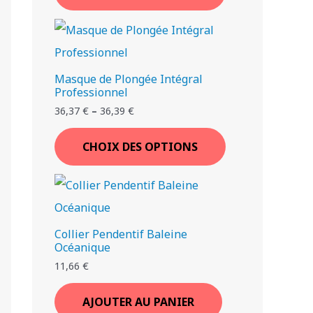
Masque de Plongée Intégral
Professionnel
36,37
€
–
36,39
€
CHOIX DES OPTIONS
Collier Pendentif Baleine
Océanique
11,66
€
AJOUTER AU PANIER