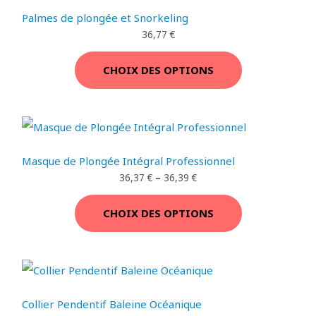
t
t
€
a
.
E
Palmes de plongée et Snorkeling
O
i
:
36,77
€
t
2
N
9
T
:
,
P
CHOIX DES OPTIONS
3
7
I
9
7
R
,
O
8
€
O
9
.
N
M
€
.
Masque de Plongée Intégral Professionnel
O
36,37
€
–
36,39
€
T
CHOIX DES OPTIONS
I
O
N
Collier Pendentif Baleine Océanique