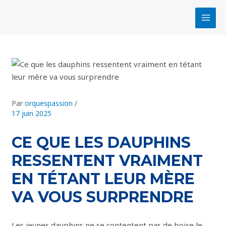
Aller
Navigation
MAI
au
des
MEN
contenu
articles
Par
orquespassion
/
17 juin 2025
CE QUE LES DAUPHINS
RESSENTENT VRAIMENT
EN TÉTANT LEUR MÈRE
VA VOUS SURPRENDRE
Les jeunes dauphins ne se contentent pas de boire le