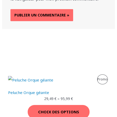
P
Promo
R
Peluche Orque géante
O
29,49
€
–
95,99
€
D
CHOIX DES OPTIONS
U