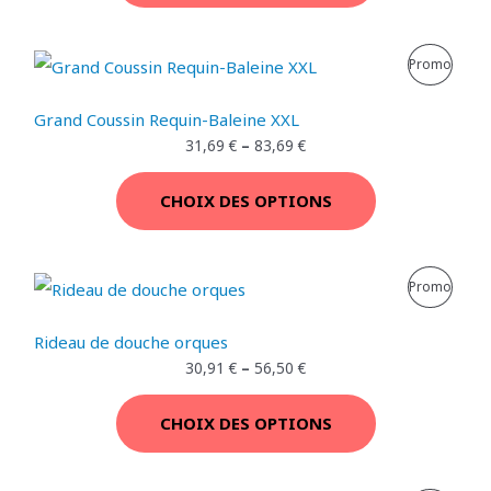
I
P
Promo
T
R
E
Grand Coussin Requin-Baleine XXL
O
31,69
€
–
83,69
€
N
D
P
CHOIX DES OPTIONS
U
R
I
O
P
Promo
T
M
R
E
Rideau de douche orques
O
O
30,91
€
–
56,50
€
N
T
D
P
CHOIX DES OPTIONS
I
U
R
O
I