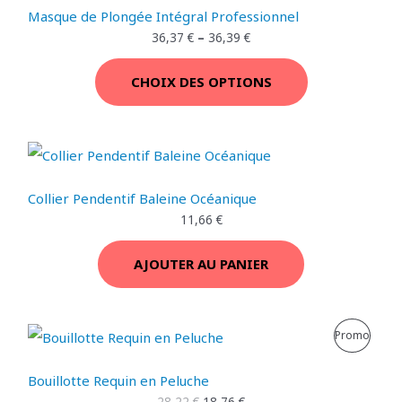
.
Masque de Plongée Intégral Professionnel
O
36,37
€
–
36,39
€
T
CHOIX DES OPTIONS
I
O
N
Collier Pendentif Baleine Océanique
11,66
€
AJOUTER AU PANIER
L
L
P
Promo
e
e
p
p
R
r
r
Bouillotte Requin en Peluche
i
i
O