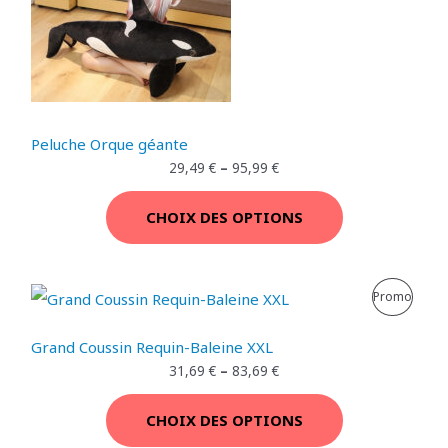
D
U
I
T
Peluche Orque géante
E
29,49
€
–
95,99
€
N
CHOIX DES OPTIONS
P
R
P
Promo
O
R
Grand Coussin Requin-Baleine XXL
M
O
31,69
€
–
83,69
€
O
D
T
CHOIX DES OPTIONS
U