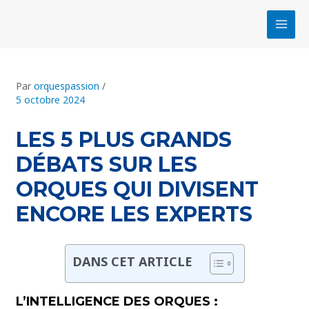
Aller
Navigation
MAI
au
des
MEN
contenu
articles
Par
orquespassion
/
5 octobre 2024
LES 5 PLUS GRANDS
DÉBATS SUR LES
ORQUES QUI DIVISENT
ENCORE LES EXPERTS
DANS CET ARTICLE
L’INTELLIGENCE DES ORQUES :