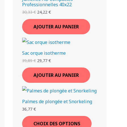
Professionnelles 40x22
30,33
€
24,22
€
AJOUTER AU PANIER
Sac orque isotherme
39,89
€
29,77
€
AJOUTER AU PANIER
Palmes de plongée et Snorkeling
36,77
€
CHOIX DES OPTIONS