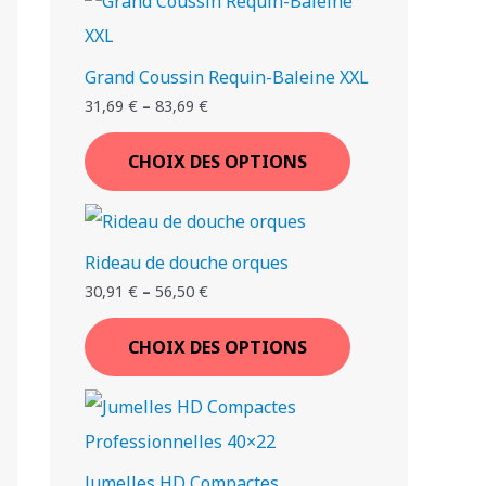
€
€
€
€
.
.
.
.
Grand Coussin Requin-Baleine XXL
T
T
T
T
T
T
T
31,69
€
–
83,69
€
I
I
I
I
I
I
I
CHOIX DES OPTIONS
Rideau de douche orques
30,91
€
–
56,50
€
CHOIX DES OPTIONS
Jumelles HD Compactes