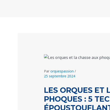
Aller
Navigation
au
des
contenu
articles
Par
orquespassion
/
25 septembre 2024
LES ORQUES ET 
PHOQUES : 5 TE
ÉPOUSTOUFLANT