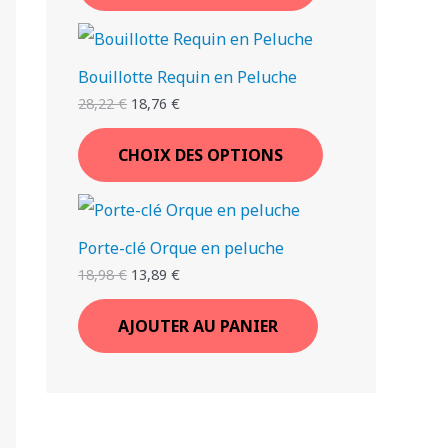
Bouillotte Requin en Peluche
28,22
€
18,76
€
CHOIX DES OPTIONS
Porte-clé Orque en peluche
18,98
€
13,89
€
AJOUTER AU PANIER