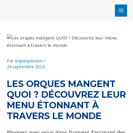
Aller
Navigation
MAI
au
des
MEN
contenu
articles
Par
orquespassion
/
24 septembre 2024
LES ORQUES MANGENT
QUOI ? DÉCOUVREZ LEUR
MENU ÉTONNANT À
TRAVERS LE MONDE
Plongez avec nous dans l’univers fascinant des