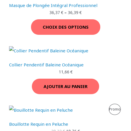
.
Masque de Plongée Intégral Professionnel
O
36,37
€
–
36,39
€
T
CHOIX DES OPTIONS
I
O
N
Collier Pendentif Baleine Océanique
11,66
€
AJOUTER AU PANIER
L
L
P
Promo
e
e
p
p
R
r
r
Bouillotte Requin en Peluche
i
i
O