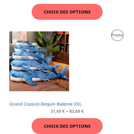
N
CHOIX DES OPTIONS
P
R
P
Promo
O
R
M
O
O
D
T
U
I
I
O
T
Grand Coussin Requin-Baleine XXL
N
E
31,69
€
–
83,69
€
N
CHOIX DES OPTIONS
P