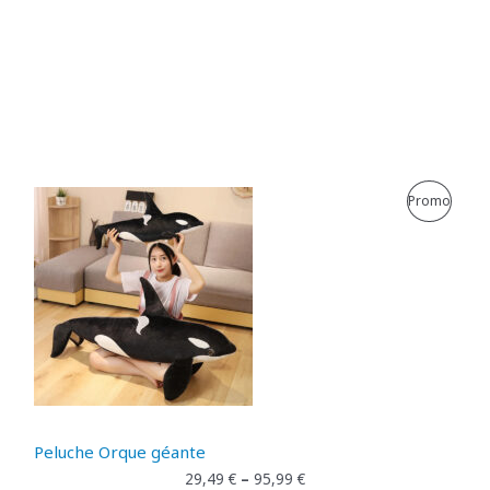
P
Promo
R
O
D
U
I
T
Peluche Orque géante
E
29,49
€
–
95,99
€