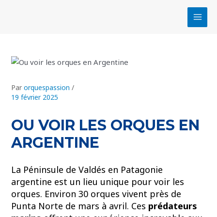
Aller
Navigation
MAI
au
des
MEN
contenu
articles
Par
orquespassion
/
19 février 2025
OU VOIR LES ORQUES EN
ARGENTINE
La Péninsule de Valdés en Patagonie
argentine est un lieu unique pour voir les
orques. Environ 30 orques vivent près de
Punta Norte de mars à avril. Ces
prédateurs