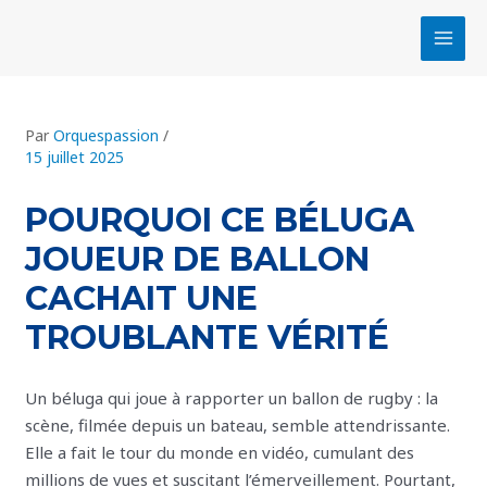
Aller
Navigation
MAI
au
des
MEN
contenu
articles
Par
Orquespassion
/
15 juillet 2025
POURQUOI CE BÉLUGA
JOUEUR DE BALLON
CACHAIT UNE
TROUBLANTE VÉRITÉ
Un béluga qui joue à rapporter un ballon de rugby : la
scène, filmée depuis un bateau, semble attendrissante.
Elle a fait le tour du monde en vidéo, cumulant des
millions de vues et suscitant l’émerveillement. Pourtant,