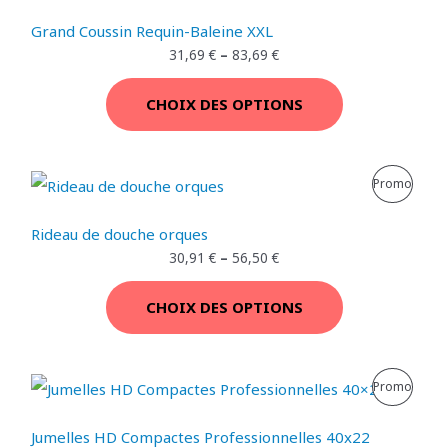
R
E
Grand Coussin Requin-Baleine XXL
O
31,69
€
–
83,69
€
N
D
P
CHOIX DES OPTIONS
U
R
I
O
P
Promo
T
M
R
E
Rideau de douche orques
O
O
30,91
€
–
56,50
€
N
T
D
P
CHOIX DES OPTIONS
I
U
R
O
I
O
L
L
P
Promo
N
e
e
T
M
p
p
R
r
r
E
Jumelles HD Compactes Professionnelles 40x22
O