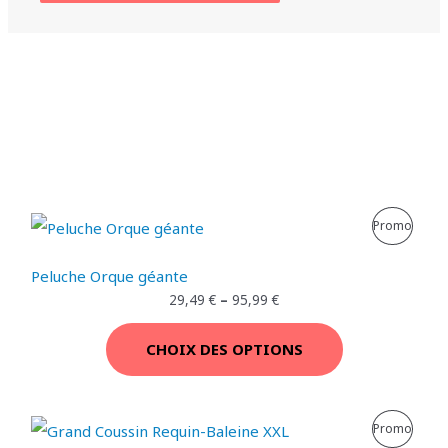
P
Promo
R
Peluche Orque géante
O
29,49
€
–
95,99
€
D
CHOIX DES OPTIONS
U
I
P
Promo
T