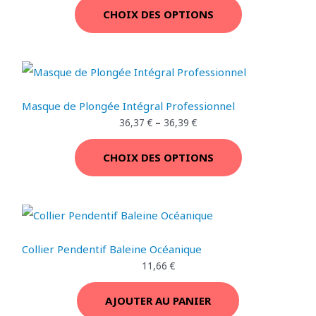
:
,
P
CHOIX DES OPTIONS
3
7
I
9
7
R
,
O
8
€
O
9
.
N
M
€
.
Masque de Plongée Intégral Professionnel
O
36,37
€
–
36,39
€
T
CHOIX DES OPTIONS
I
O
N
Collier Pendentif Baleine Océanique
11,66
€
AJOUTER AU PANIER