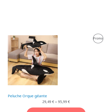
P
Promo
R
O
D
U
I
T
Peluche Orque géante
E
29,49
€
–
95,99
€
N