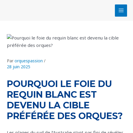
Aller
Navigation
MAI
au
des
MEN
contenu
articles
Par
orquespassion
/
28 juin 2025
POURQUOI LE FOIE DU
REQUIN BLANC EST
DEVENU LA CIBLE
PRÉFÉRÉE DES ORQUES?
Les plages du sud de l’Australie n’ont pas fini de révéler