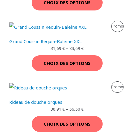
CHOIX DES OPTIONS
P
R
P
Promo
O
R
Grand Coussin Requin-Baleine XXL
M
O
31,69
€
–
83,69
€
O
D
T
CHOIX DES OPTIONS
U
I
I
O
P
Promo
T
N
R
E
Rideau de douche orques
O
30,91
€
–
56,50
€
N
D
P
CHOIX DES OPTIONS
U
R