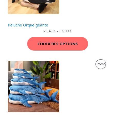
U
I
T
Peluche Orque géante
E
29,49
€
–
95,99
€
N
CHOIX DES OPTIONS
P
R
P
Promo
O
R
M
O
O
D
T
U
I
I
O