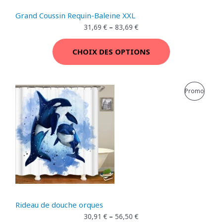
T
Grand Coussin Requin-Baleine XXL
N
E
31,69
€
–
83,69
€
N
CHOIX DES OPTIONS
P
R
P
Promo
O
R
M
O
O
D
T
U
I
I
O
T
Rideau de douche orques
N
E
30,91
€
–
56,50
€