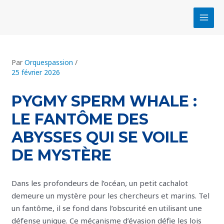
Aller
Navigation
MAI
au
des
MEN
contenu
articles
Par
Orquespassion
/
25 février 2026
PYGMY SPERM WHALE :
LE FANTÔME DES
ABYSSES QUI SE VOILE
DE MYSTÈRE
Dans les profondeurs de l’océan, un petit cachalot
demeure un mystère pour les chercheurs et marins. Tel
un fantôme, il se fond dans l’obscurité en utilisant une
défense unique. Ce mécanisme d’évasion défie les lois