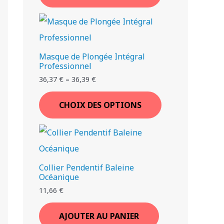
Masque de Plongée Intégral
Professionnel
36,37
€
–
36,39
€
CHOIX DES OPTIONS
Collier Pendentif Baleine
Océanique
11,66
€
AJOUTER AU PANIER