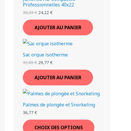
Professionnelles 40x22
30,33
€
24,22
€
AJOUTER AU PANIER
Sac orque isotherme
39,89
€
29,77
€
AJOUTER AU PANIER
Palmes de plongée et Snorkeling
36,77
€
CHOIX DES OPTIONS