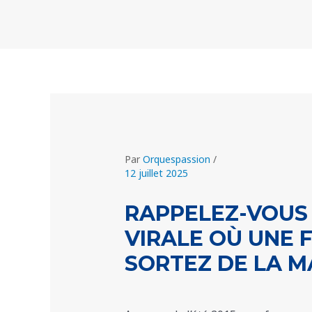
Aller
Navigation
au
des
contenu
articles
Par
Orquespassion
/
12 juillet 2025
RAPPELEZ-VOUS 
VIRALE OÙ UNE F
SORTEZ DE LA MA