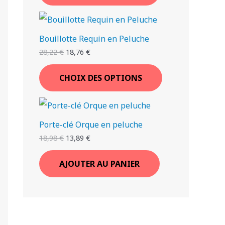
Bouillotte Requin en Peluche
28,22
€
18,76
€
CHOIX DES OPTIONS
Porte-clé Orque en peluche
18,98
€
13,89
€
AJOUTER AU PANIER