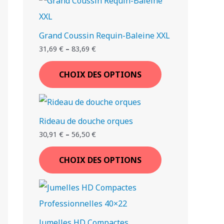
€
€
€
€
.
.
.
.
Grand Coussin Requin-Baleine XXL
T
T
T
T
T
T
T
31,69
€
–
83,69
€
I
I
I
I
I
I
I
CHOIX DES OPTIONS
Rideau de douche orques
30,91
€
–
56,50
€
CHOIX DES OPTIONS
Jumelles HD Compactes