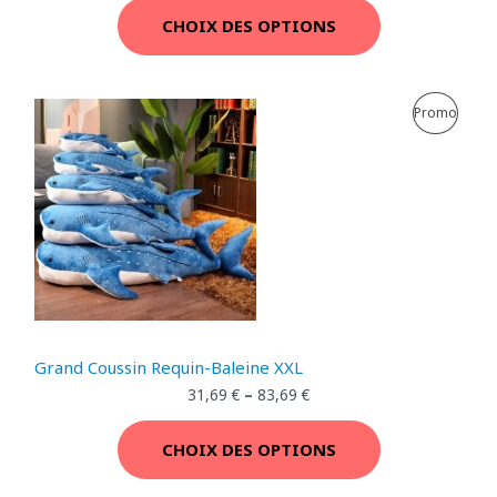
N
CHOIX DES OPTIONS
P
R
P
Promo
O
R
M
O
O
D
T
U
I
I
O
T
Grand Coussin Requin-Baleine XXL
N
E
31,69
€
–
83,69
€
N
CHOIX DES OPTIONS
P