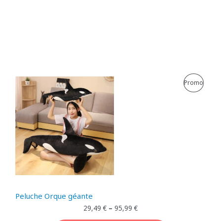
P
Promo
R
O
D
U
I
T
Peluche Orque géante
E
29,49
€
–
95,99
€