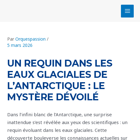
Aller
Navigation
MAI
au
des
MEN
contenu
articles
Par
Orquespassion
/
5 mars 2026
UN REQUIN DANS LES
EAUX GLACIALES DE
L’ANTARCTIQUE : LE
MYSTÈRE DÉVOILÉ
Dans l’infini blanc de l’Antarctique, une surprise
inattendue s’est révélée aux yeux des scientifiques : un
requin évoluant dans les eaux glaciales. Cette
découverte bouleverse les connaissances actuelles sur