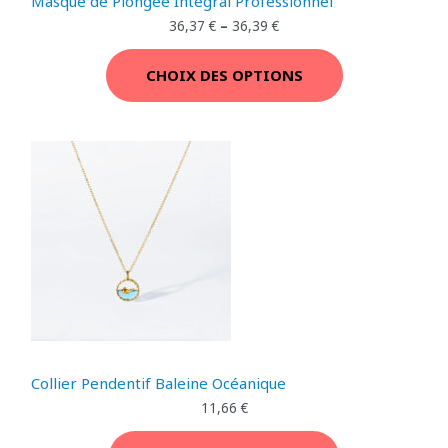
Masque de Plongée Intégral Professionnel
36,37
€
–
36,39
€
CHOIX DES OPTIONS
Collier Pendentif Baleine Océanique
11,66
€