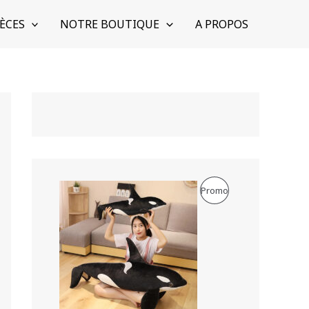
ÈCES
NOTRE BOUTIQUE
A PROPOS
P
Promo
R
O
D
U