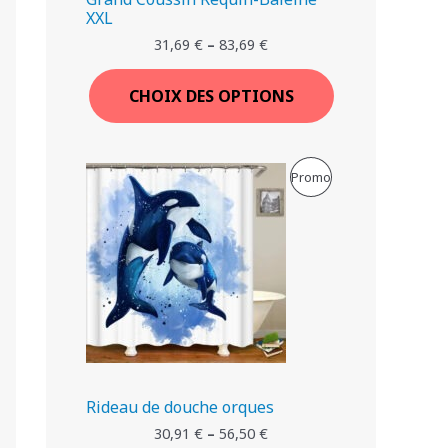
XXL
N
E
31,69
€
–
83,69
€
N
CHOIX DES OPTIONS
P
R
P
Promo
O
R
M
O
O
D
T
U
I
I
O
T
Rideau de douche orques
N
30,91
€
–
56,50
€
E