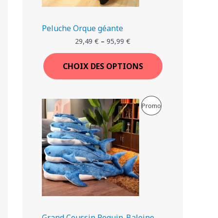
I
T
Peluche Orque géante
29,49
€
–
95,99
€
E
N
CHOIX DES OPTIONS
P
R
P
Promo
O
R
M
O
O
D
T
U
I
I
O
T
Grand Coussin Requin-Baleine