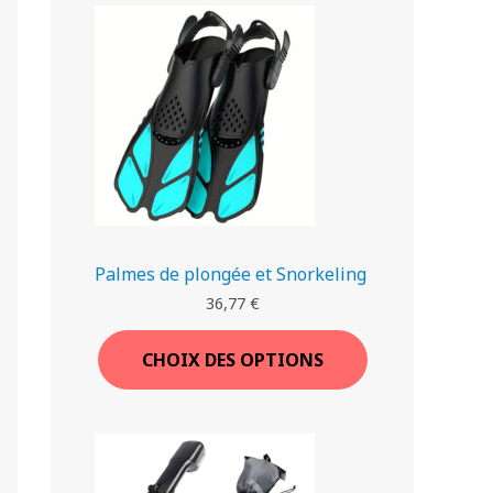
9
7
R
,
8
€
O
9
.
M
€
.
O
T
I
O
Palmes de plongée et Snorkeling
N
36,77
€
CHOIX DES OPTIONS