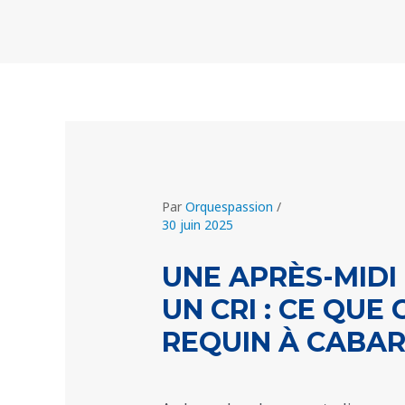
Aller
Navigation
au
des
contenu
articles
Par
Orquespassion
/
30 juin 2025
UNE APRÈS-MIDI 
UN CRI : CE QUE
REQUIN À CABAR