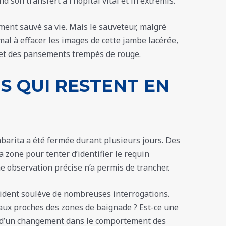
nd son transfert à l’hôpital vital et in extremis.
ent sauvé sa vie. Mais le sauveteur, malgré
mal à effacer les images de cette jambe lacérée,
, et des pansements trempés de rouge.
S QUI RESTENT EN
barita a été fermée durant plusieurs jours. Des
a zone pour tenter d’identifier le requin
e observation précise n’a permis de trancher.
ncident soulève de nombreuses interrogations.
aux proches des zones de baignade ? Est-ce une
ts d’un changement dans le comportement des