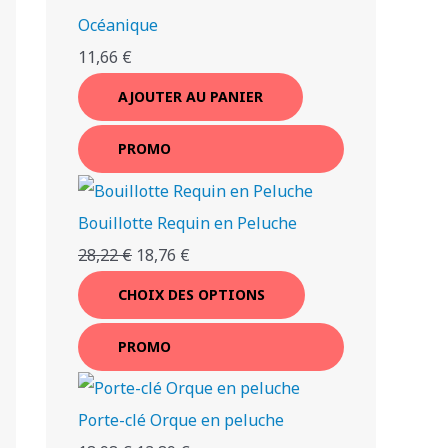
Océanique
11,66
€
AJOUTER AU PANIER
PROMO
Bouillotte Requin en Peluche
28,22
€
18,76
€
CHOIX DES OPTIONS
PROMO
Porte-clé Orque en peluche