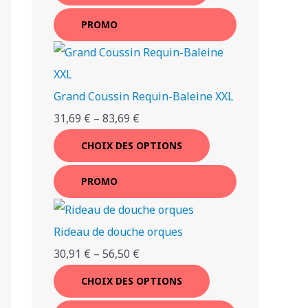
t
t
t
t
t
t
t
t
PROMO
a
a
a
a
i
i
i
i
:
:
:
:
t
t
t
t
2
2
1
1
Grand Coussin Requin-Baleine XXL
4
9
8
3
31,69
€
–
83,69
€
:
:
:
:
,
,
,
,
3
3
2
1
2
7
7
8
CHOIX DES OPTIONS
0
9
8
8
2
7
6
9
PROMO
,
,
,
,
3
8
2
9
€
€
€
€
3
9
2
8
.
.
.
.
Rideau de douche orques
30,91
€
–
56,50
€
€
€
€
€
CHOIX DES OPTIONS
.
.
.
.