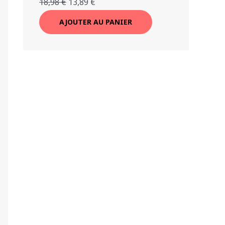
18,98
€
13,89
€
AJOUTER AU PANIER