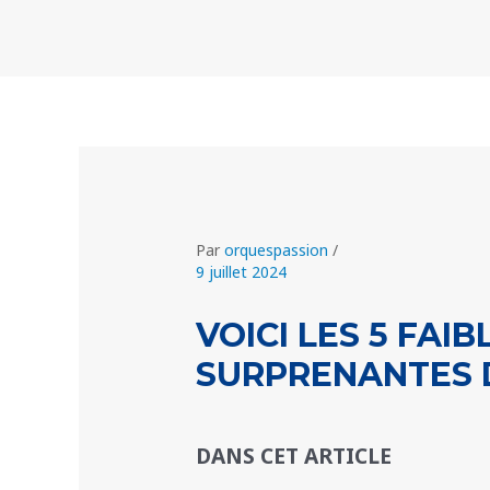
Aller
Navigation
au
des
contenu
articles
Par
orquespassion
/
9 juillet 2024
VOICI LES 5 FAI
SURPRENANTES 
DANS CET ARTICLE