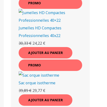
PROMO
Jumelles HD Compactes
Professionnelles 40x22
30,33
€
24,22
€
AJOUTER AU PANIER
PROMO
Sac orque isotherme
39,89
€
29,77
€
AJOUTER AU PANIER