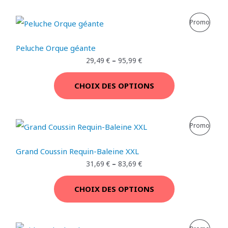
P
Promo
R
Peluche Orque géante
O
29,49
€
–
95,99
€
D
CHOIX DES OPTIONS
U
I
P
Promo
T
R
E
Grand Coussin Requin-Baleine XXL
O
31,69
€
–
83,69
€
N
D
P
CHOIX DES OPTIONS
U
R
I
O