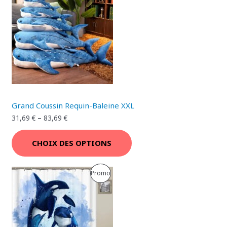
O
R
M
O
O
D
T
U
I
I
O
T
Grand Coussin Requin-Baleine XXL
N
E
31,69
€
–
83,69
€
N
CHOIX DES OPTIONS
P
R
P
Promo
O
R
M
O
O