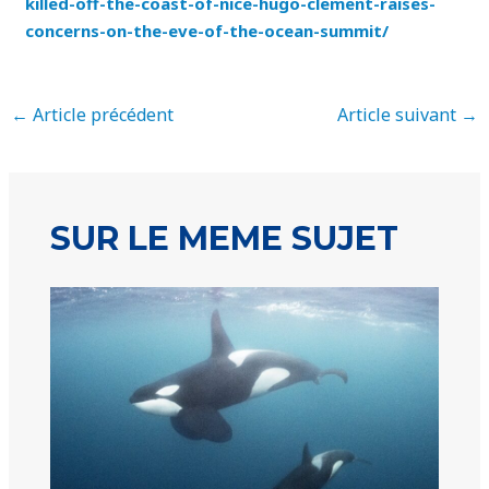
killed-off-the-coast-of-nice-hugo-clement-raises-
concerns-on-the-eve-of-the-ocean-summit/
←
Article précédent
Article suivant
→
SUR LE MEME SUJET