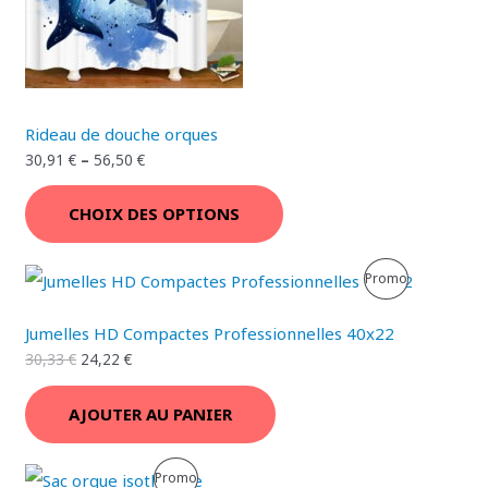
D
T
U
I
I
O
T
Rideau de douche orques
N
E
30,91
€
–
56,50
€
N
CHOIX DES OPTIONS
P
R
P
Promo
O
R
Jumelles HD Compactes Professionnelles 40x22
M
O
30,33
€
24,22
€
O
D
AJOUTER AU PANIER
T
U
I
I
P
Promo