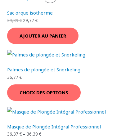
O
T
R
Sac orque isotherme
N
E
O
39,89
€
29,77
€
N
D
AJOUTER AU PANIER
P
U
R
I
O
T
Palmes de plongée et Snorkeling
M
E
36,77
€
O
N
CHOIX DES OPTIONS
T
P
I
R
O
O
Masque de Plongée Intégral Professionnel
N
M
36,37
€
–
36,39
€