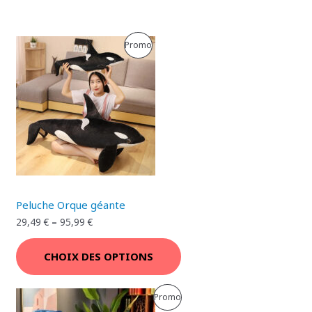
P
Promo
R
O
D
U
I
T
Peluche Orque géante
E
29,49
€
–
95,99
€
N
CHOIX DES OPTIONS
P
R
P
Promo