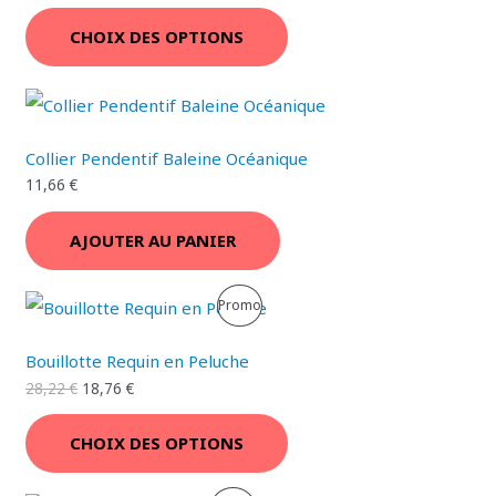
O
CHOIX DES OPTIONS
T
I
O
Collier Pendentif Baleine Océanique
N
11,66
€
AJOUTER AU PANIER
P
Promo
R
Bouillotte Requin en Peluche
O
28,22
€
18,76
€
D
CHOIX DES OPTIONS
U