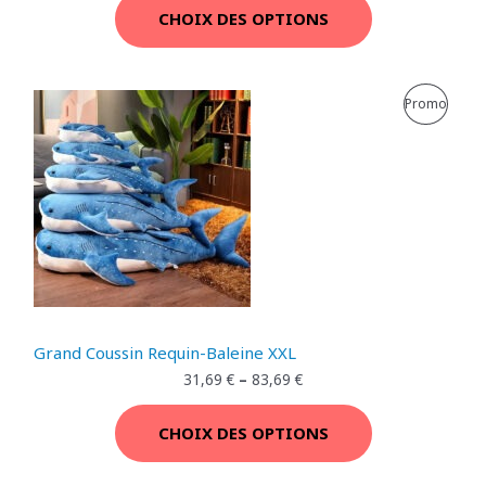
N
CHOIX DES OPTIONS
P
R
P
Promo
O
R
M
O
O
D
T
U
I
I
O
T
Grand Coussin Requin-Baleine XXL
N
E
31,69
€
–
83,69
€
N
CHOIX DES OPTIONS
P