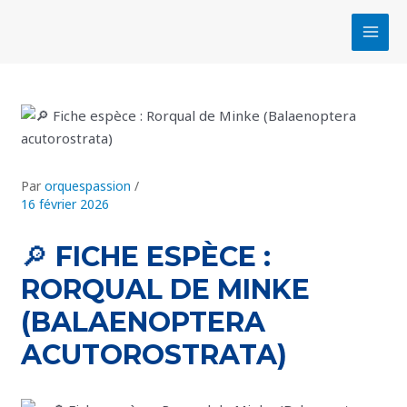
Aller
Navigation
MAI
au
des
MEN
contenu
articles
Par
orquespassion
/
16 février 2026
🔎 FICHE ESPÈCE :
RORQUAL DE MINKE
(BALAENOPTERA
ACUTOROSTRATA)