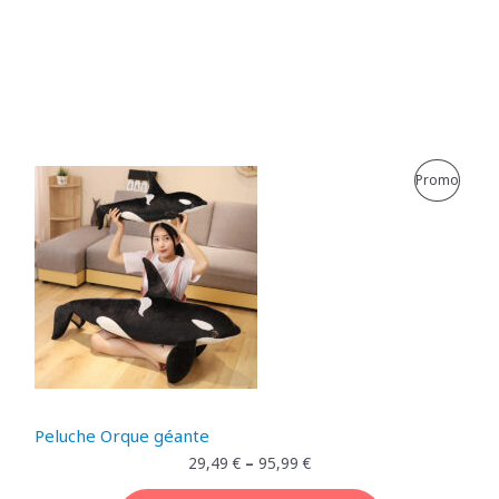
P
Promo
R
O
D
U
I
T
Peluche Orque géante
E
29,49
€
–
95,99
€