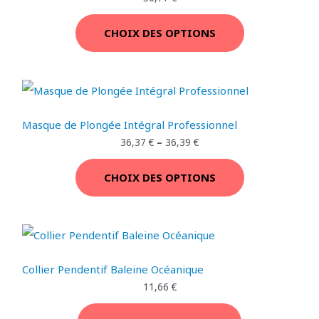
t
2
N
9
T
:
,
P
CHOIX DES OPTIONS
3
7
I
9
7
R
,
O
8
€
O
9
.
N
M
€
.
Masque de Plongée Intégral Professionnel
O
36,37
€
–
36,39
€
T
CHOIX DES OPTIONS
I
O
N
Collier Pendentif Baleine Océanique
11,66
€