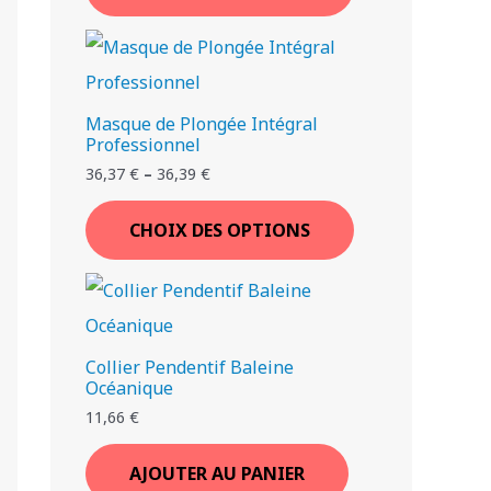
Masque de Plongée Intégral
Professionnel
36,37
€
–
36,39
€
CHOIX DES OPTIONS
Collier Pendentif Baleine
Océanique
11,66
€
AJOUTER AU PANIER