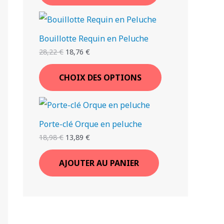
Bouillotte Requin en Peluche
28,22
€
18,76
€
CHOIX DES OPTIONS
Porte-clé Orque en peluche
18,98
€
13,89
€
AJOUTER AU PANIER