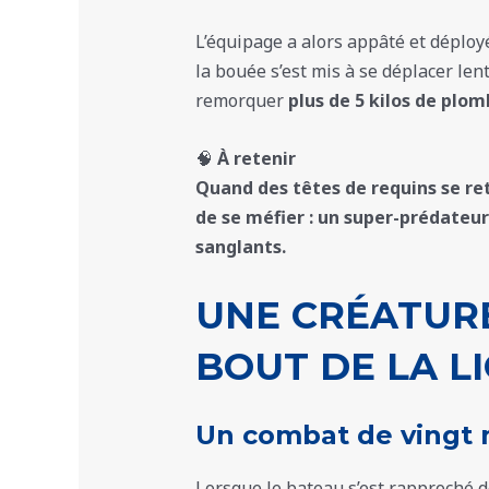
L’équipage a alors appâté et déploy
la bouée s’est mis à se déplacer len
remorquer
plus de 5 kilos de plom
🧠
À retenir
Quand des têtes de requins se ret
de se méfier : un super-prédateur 
sanglants.
UNE CRÉATUR
BOUT DE LA L
Un combat de vingt 
Lorsque le bateau s’est rapproché d