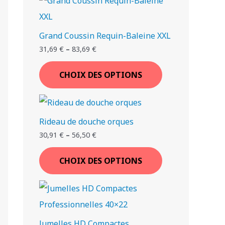
€
€
€
€
.
.
.
.
Grand Coussin Requin-Baleine XXL
T
T
T
T
T
T
T
31,69
€
–
83,69
€
I
I
I
I
I
I
I
CHOIX DES OPTIONS
Rideau de douche orques
30,91
€
–
56,50
€
CHOIX DES OPTIONS
Jumelles HD Compactes