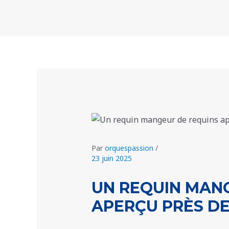
Aller
Navigation
au
des
contenu
articles
Par
orquespassion
/
23 juin 2025
UN REQUIN MAN
APERÇU PRÈS DE