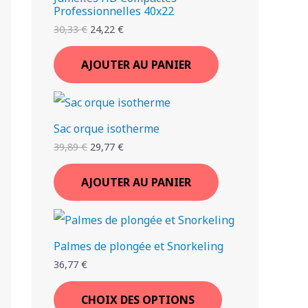
Professionnelles 40x22
30,33
€
24,22
€
AJOUTER AU PANIER
Sac orque isotherme
39,89
€
29,77
€
AJOUTER AU PANIER
Palmes de plongée et Snorkeling
36,77
€
CHOIX DES OPTIONS