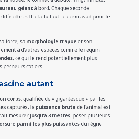
taureau géant
à bord. Chaque seconde
difficulté : « Il a fallu tout ce qu’on avait pour le
a force, sa
morphologie trapue
et son
rement à d’autres espèces comme le requin
ondes
, ce qui le rend potentiellement plus
s pêcheurs côtiers.
ascine autant
son corps
, qualifiée de « gigantesque » par les
és capturés, la
puissance brute
de l’animal est
rrait mesurer
jusqu’à 3 mètres
, peser plusieurs
rsure parmi les plus puissantes
du règne